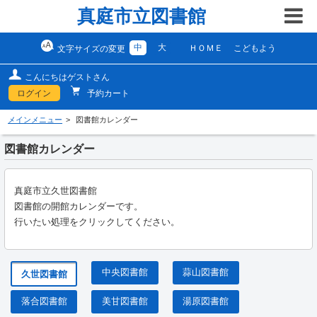
真庭市立図書館
中
大
ＨＯＭＥ
こどもよう
文字サイズの変更
こんにちはゲストさん
ログイン
予約カート
メインメニュー
図書館カレンダー
図書館カレンダー
真庭市立久世図書館
図書館の開館カレンダーです。
行いたい処理をクリックしてください。
中央図書館
蒜山図書館
久世図書館
落合図書館
美甘図書館
湯原図書館