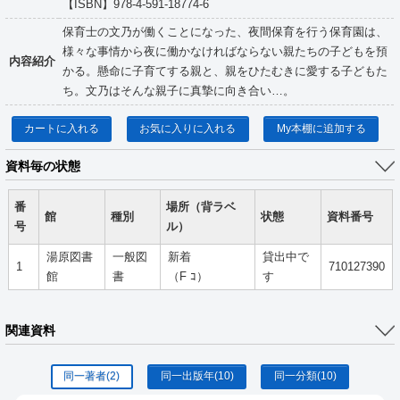
【ISBN】978-4-591-18774-6
保育士の文乃が働くことになった、夜間保育を行う保育園は、
様々な事情から夜に働かなければならない親たちの子どもを預
内容紹介
かる。懸命に子育てする親と、親をひたむきに愛する子どもた
ち。文乃はそんな親子に真摯に向き合い…。
カートに入れる
お気に入りに入れる
My本棚に追加する
資料毎の状態
番
場所（背ラベ
館
種別
状態
資料番号
号
ル）
湯原図書
一般図
新着
貸出中で
1
710127390
館
書
（F ｺ）
す
関連資料
同一著者
(2)
同一出版年
(10)
同一分類
(10)