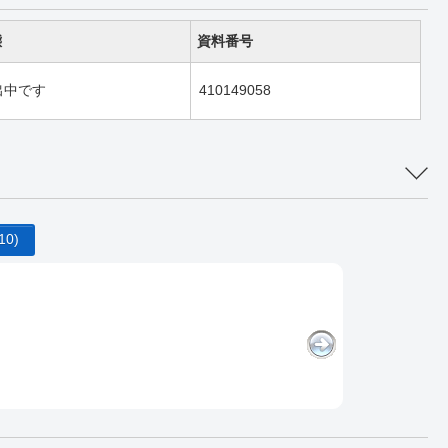
態
資料番号
出中です
410149058
10)