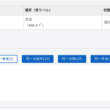
場所（背ラベル）
状
生活
貸
（594.4 ﾊﾟ）
一著者
(1)
同一出版年
(10)
同一分類
(10)
同一件名
(