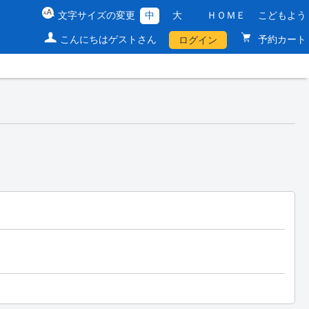
文字サイズの変更
中
大
ＨＯＭＥ
こどもよう
こんにちはゲストさん
予約カート
ログイン