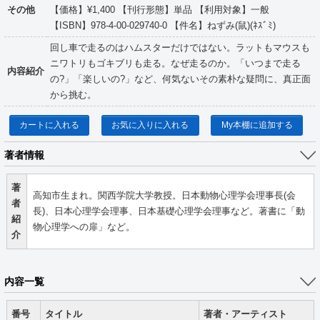
その他
【価格】¥1,400 【刊行形態】単品 【利用対象】一般
【ISBN】978-4-00-029740-0 【件名】ねずみ(鼠)(ﾈｽﾞﾐ)
回し車で走るのはハムスターだけではない。ラットもマウスも
ニワトリもゴキブリも走る。なぜ走るのか。「いつまで走る
内容紹介
の?」「楽しいの?」など、何気ないその素朴な疑問に、真正面
から挑む。
カートに入れる
お気に入りに入れる
My本棚に追加する
著者情報
著
高知市生まれ。関西学院大学教授。日本動物心理学会理事長(会
者
長)、日本心理学会理事、日本基礎心理学会理事など。著書に「動
紹
物心理学への扉」など。
介
内容一覧
番号
タイトル
著者・アーティスト