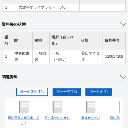
1
岩波科学ライブラリー 340
資料毎の状態
番
場所（背ラベ
館
種別
状態
資料番号
号
ル）
中央図書
一般図
一般
貸出できま
1
310837109
館
書
（489 ﾅ）
す
関連資料
同一出版年
(10)
同一分類
(10)
同一件名
(7)
岡山県歌人作品集 第
日ノ本一のおせち
家族ぜんざい
影の日本史
１７