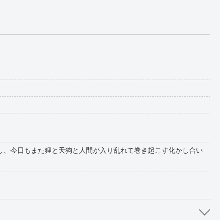
し、今日もまた狸と天狗と人間が入り乱れて巻き起こす化かし合い