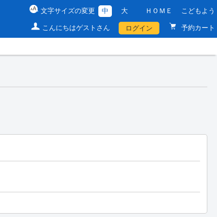
文字サイズの変更
中
大
ＨＯＭＥ
こどもよう
こんにちはゲストさん
予約カート
ログイン