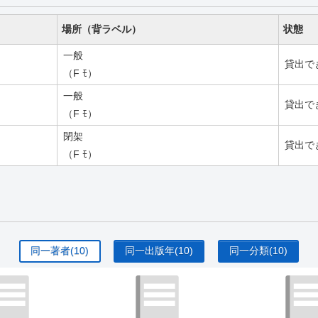
場所（背ラベル）
状態
一般
貸出で
（F ﾓ）
一般
貸出で
（F ﾓ）
閉架
貸出で
（F ﾓ）
同一著者
(10)
同一出版年
(10)
同一分類
(10)