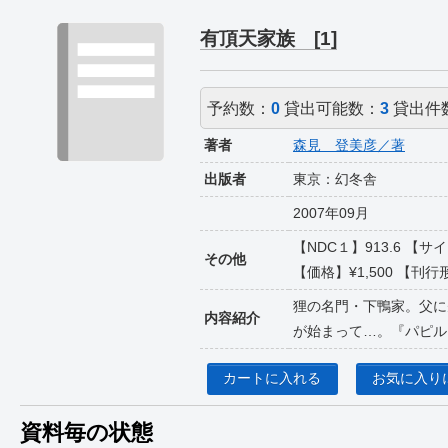
有頂天家族 [1]
予約数：
0
貸出可能数：
3
貸出件
著者
森見 登美彦／著
出版者
東京：幻冬舎
2007年09月
【NDC１】913.6 【サ
その他
【価格】¥1,500 【刊行形
狸の名門・下鴨家。父に
内容紹介
が始まって…。『パピル
カートに入れる
お気に入り
資料毎の状態