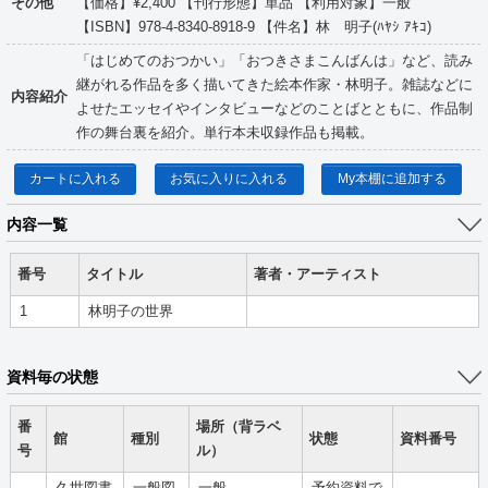
その他
【価格】¥2,400 【刊行形態】単品 【利用対象】一般
【ISBN】978-4-8340-8918-9 【件名】林 明子(ﾊﾔｼ ｱｷｺ)
「はじめてのおつかい」「おつきさまこんばんは」など、読み
継がれる作品を多く描いてきた絵本作家・林明子。雑誌などに
内容紹介
よせたエッセイやインタビューなどのことばとともに、作品制
作の舞台裏を紹介。単行本未収録作品も掲載。
カートに入れる
お気に入りに入れる
My本棚に追加する
内容一覧
番号
タイトル
著者・アーティスト
1
林明子の世界
資料毎の状態
番
場所（背ラベ
館
種別
状態
資料番号
号
ル）
久世図書
一般図
一般
予約資料で