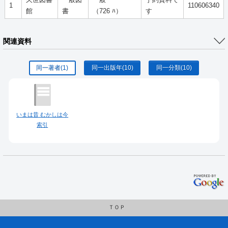
1
110606340
館
書
（726 ﾊ）
す
関連資料
同一著者
(1)
同一出版年
(10)
同一分類
(10)
いまは昔 むかしは今
索引
ＴＯＰ