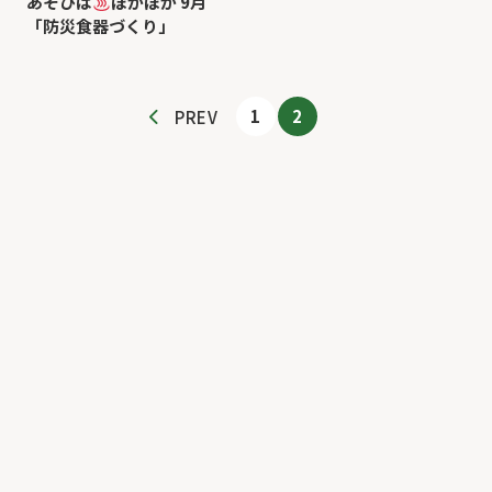
あそびば
ぽかぽか 9月
「防災食器づくり」
1
2
PREV