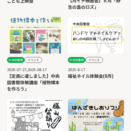
【月イチ映画会】８月「野
こども上映会
生の島のロズ」
中央図書館
イベント
中央図書館
イベント
2025-8-17
2025-07-27,2025-08-17
福祉ネイル体験会(8月)
【定員に達しました】中央
図書館体験講座「植物標本
を作ろう」